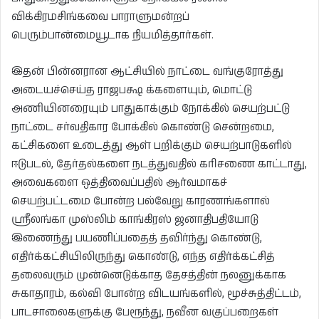
விக்கிரமசிங்கவை பாராளுமன்றப்
பெரும்பான்மையூடாக நியமித்தார்கள்.
இதன் பின்னரான ஆட்சியில் நாட்டை வங்குரோத்து
அடையச்செய்த ராஜபக்ஷ க்களையும், மொட்டு
அணியினரையும் பாதுகாக்கும் நோக்கில் செயற்பட்டு
நாட்டை சர்வதிகார போக்கில் கொண்டு சென்றமை,
கட்சிகளை உடைத்து ஆள் பறிக்கும் செயற்பாடுகளில்
ஈடுபடல், தேர்தல்களை நடத்துவதில் கரிசணை காட்டாது,
அவைகளை ஒத்திவைப்பதில் ஆர்வமாகச்
செயற்பட்டமை போன்ற பல்வேறு காரணங்களால்
ஸ்ரீலங்கா முஸ்லிம் காங்கிரஸ் ஜனாதிபதியோடு
இணைந்து பயணிப்பதைத் தவிர்ந்து கொண்டு,
எதிர்க்கட்சியிலிருந்து கொண்டு, எந்த எதிர்க்கட்சித்
தலைவரும் முன்னெடுக்காத தேசத்தின் நலனுக்காக
சுகாதாரம், கல்வி போன்ற விடயங்களில், மூச்சுத்திட்டம்,
பாடசாலைகளுக்கு பேரூந்து, நவீன வகுப்பறைகள்