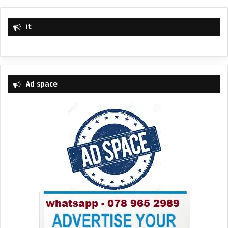
it
Ad space