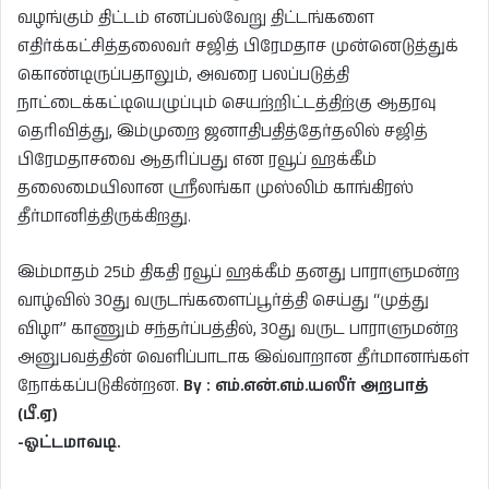
வழங்கும் திட்டம் எனப்பல்வேறு திட்டங்களை
எதிர்க்கட்சித்தலைவர் சஜித் பிரேமதாச முன்னெடுத்துக்
கொண்டிருப்பதாலும், அவரை பலப்படுத்தி
நாட்டைக்கட்டியெழுப்பும் செயற்றிட்டத்திற்கு ஆதரவு
தெரிவித்து, இம்முறை ஜனாதிபதித்தேர்தலில் சஜித்
பிரேமதாசவை ஆதரிப்பது என ரவூப் ஹக்கீம்
தலைமையிலான ஸ்ரீலங்கா முஸ்லிம் காங்கிரஸ்
தீர்மானித்திருக்கிறது.
இம்மாதம் 25ம் திகதி ரவூப் ஹக்கீம் தனது பாராளுமன்ற
வாழ்வில் 30து வருடங்களைப்பூர்த்தி செய்து “முத்து
விழா” காணும் சந்தர்ப்பத்தில், 30து வருட பாராளுமன்ற
அனுபவத்தின் வெளிப்பாடாக இவ்வாறான தீர்மானங்கள்
நோக்கப்படுகின்றன.
By : எம்.என்.எம்.யஸீர் அறபாத்
(பீ.ஏ)
-ஓட்டமாவடி.