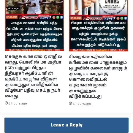
சொகுசு வாகனம் ஒன்றில்
சிறைக்கைதிகளின்
வந்து, பொலிஸ் மா அதிபர்
உரிமைகளை பாதுகாக்கும்
(IGP) மற்றும் பிரதம
குழுவின் தலைவர் மற்றும்
நீதியரசர் ஆகியோரின்
அழைப்பாளருக்கு
உத்தியோகபூர்வ வீடுகள்
கொ*லைமிரட்டல்
அமைந்துள்ள வீதிகளில்
கடிதங்கள் மூலம்
வீடியோ பதிவு செய்த நபர்
அச்சுறுத்தல்
கைது
விடுக்கப்பட்டது
3 hours ago
4 hours ago
Leave a Reply