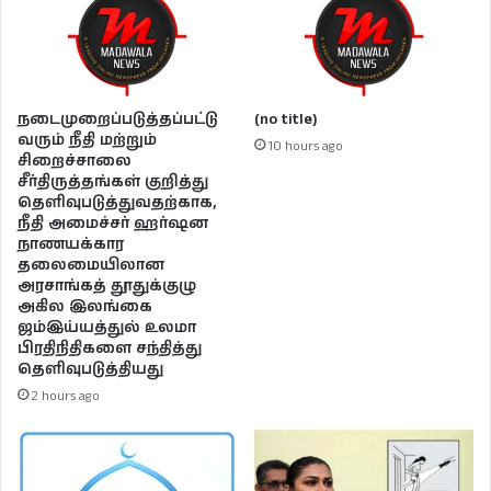
நடைமுறைப்படுத்தப்பட்டு
(no title)
வரும் நீதி மற்றும்
10 hours ago
சிறைச்சாலை
சீர்திருத்தங்கள் குறித்து
தெளிவுபடுத்துவதற்காக,
நீதி அமைச்சர் ஹர்ஷன
நாணயக்கார
தலைமையிலான
அரசாங்கத் தூதுக்குழு
அகில இலங்கை
ஜம்இய்யத்துல் உலமா
பிரதிநிதிகளை சந்தித்து
தெளிவுபடுத்தியது
2 hours ago