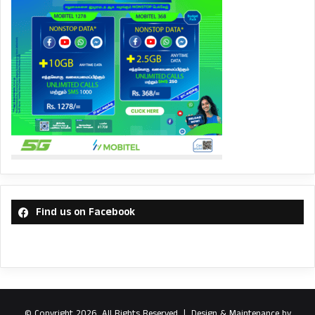
Find us on Facebook
© Copyright 2026, All Rights Reserved |
Design & Maintenance by