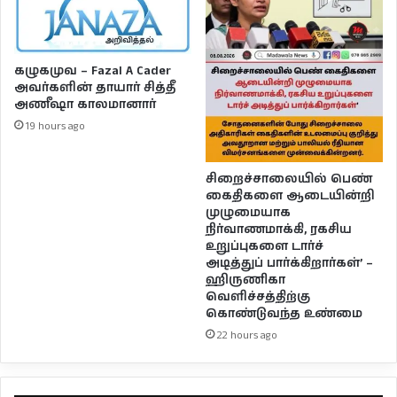
கழுகமுவ – Fazal A Cader
அவர்களின் தாயார் சித்தீ
அணீஷா காலமானார்
19 hours ago
சிறைச்சாலையில் பெண்
கைதிகளை ஆடையின்றி
முழுமையாக
நிர்வாணமாக்கி, ரகசிய
உறுப்புகளை டார்ச்
அடித்துப் பார்க்கிறார்கள்’ –
ஹிருணிகா
வெளிச்சத்திற்கு
கொண்டுவந்த உண்மை
22 hours ago