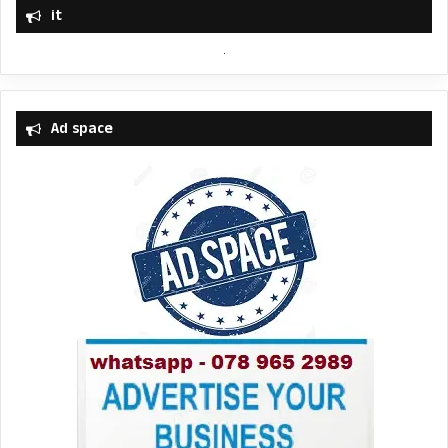
it
Ad space