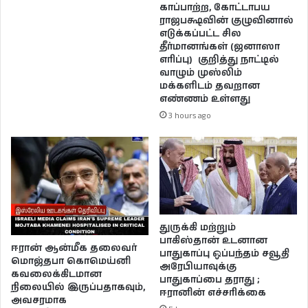
காப்பாற்ற, கோட்டாபய
ராஜபக்ஷவின் குழுவினால்
எடுக்கப்பட்ட சில
தீர்மானங்கள் (ஜனாஸா
எரிப்பு) குறித்து நாட்டில்
வாழும் முஸ்லிம்
மக்களிடம் தவறான
எண்ணம் உள்ளது
3 hours ago
துருக்கி மற்றும்
பாகிஸ்தான் உடனான
ஈரான் ஆன்மீக தலைவர்
பாதுகாப்பு ஒப்பந்தம் சவூதி
மொஜ்தபா கொமெய்னி
அரேபியாவுக்கு
கவலைக்கிடமான
பாதுகாப்பை தராது ;
நிலையில் இருப்பதாகவும்,
ஈரானின் எச்சரிக்கை
அவசரமாக