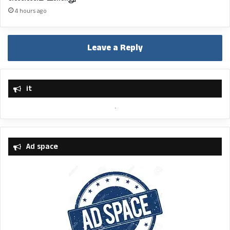
4 hours ago
Leave a Reply
it
Ad space