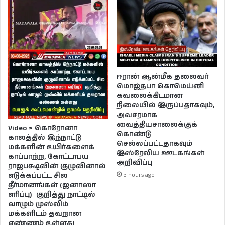
ஈரான் ஆன்மீக தலைவர்
மொஜ்தபா கொமெய்னி
கவலைக்கிடமான
நிலையில் இருப்பதாகவும்,
அவசரமாக
வைத்தியசாலைக்குக்
Video > கொரோனா
கொண்டு
காலத்தில் இந்நாட்டு
செல்லப்பட்டதாகவும்
மக்களின் உயிர்களைக்
இஸ்ரேலிய ஊடகங்கள்
காப்பாற்ற, கோட்டாபய
அறிவிப்பு
ராஜபக்ஷவின் குழுவினால்
5 hours ago
எடுக்கப்பட்ட சில
தீர்மானங்கள் (ஜனாஸா
எரிப்பு) குறித்து நாட்டில்
வாழும் முஸ்லிம்
மக்களிடம் தவறான
எண்ணம் உள்ளது