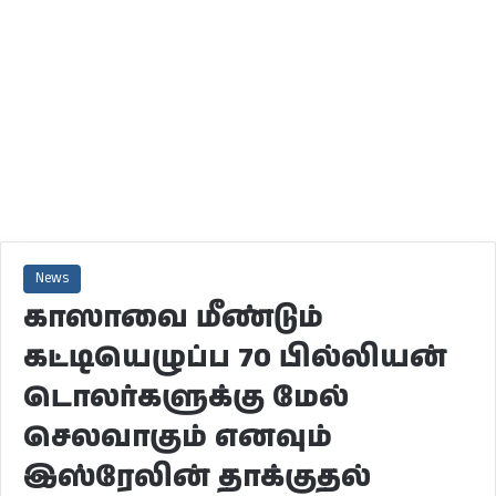
News
காஸாவை மீண்டும்
கட்டியெழுப்ப 70 பில்லியன்
டொலர்களுக்கு மேல்
செலவாகும் எனவும்
இஸ்ரேலின் தாக்குதல்