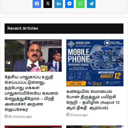
Recent Articles
தேசிய பாதுகாப்பு உறுதி
செய்யப்பட்டுள்ளது..
தற்போது மக்கள்
கண்டியில் மொபைல்
பாதுகாப்பிலேயே கவனம்
போன் திருத்தும் பயிற்சி
செலுத்துகிறோம் – பிரதி
நெறி – தமிழில் (August 12
அமைச்சர் அருண
ஆம் திகதி ஆரம்பம்)
ஜெயசேகர
3 hours ago
45 minutes ago