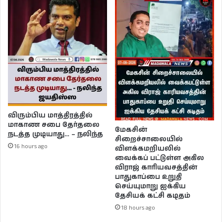
விரும்பிய மாத்திரத்தில்
மாகாண சபை தேர்தலை
மேகசின்
நடத்த முடியாது… – நலிந்த
சிறைச்சாலையில்
16 hours ago
விளக்கமறியலில்
வைக்கப் பட்டுள்ள அகில
விராஜ் காரியவசத்தின்
பாதுகாப்பை உறுதி
செய்யுமாறு ஐக்கிய
தேசியக் கட்சி கடிதம்
18 hours ago