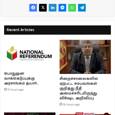
Recent Articles
பொதுஜன
வாக்கெடுப்புக்கு
சிறைச்சாலைகளில்
அரசாங்கம் தயார்..
ஏற்பட்ட சம்பவங்கள்
குறித்து நீதி
11 hours ago
அமைச்சரிடமிருந்து
விஷேட அறிவிப்பு
16 hours ago