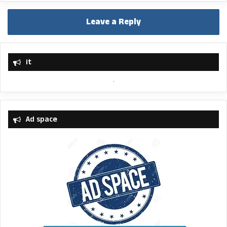
Leave a Reply
it
Ad space