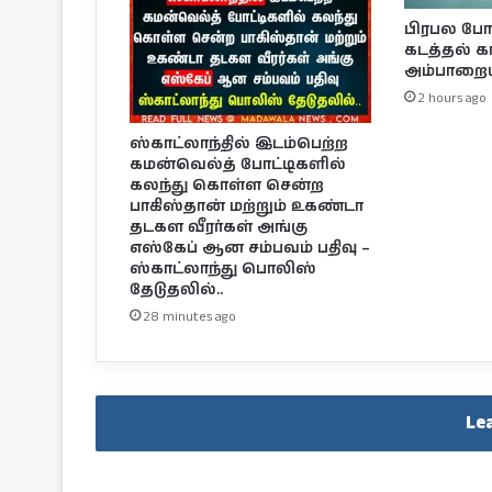
பிரபல ப
கடத்தல் கா
அம்பாறைய
2 hours ago
ஸ்காட்லாந்தில் இடம்பெற்ற
கமன்வெல்த் போட்டிகளில்
கலந்து கொள்ள சென்ற
பாகிஸ்தான் மற்றும் உகண்டா
தடகள வீரர்கள் அங்கு
எஸ்கேப் ஆன சம்பவம் பதிவு –
ஸ்காட்லாந்து பொலிஸ்
தேடுதலில்..
28 minutes ago
Le