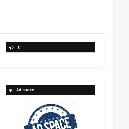
it
Ad space