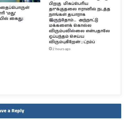
பிறகு மிகப்பெரிய
ோதைப்பொருள்
தா*க்குதலை ஈரானில் நடத்த
ரி ‘மது’
நாங்கள் தயாராக
ில் கைது:
இருந்தோம்… அந்நாட்டு
மக்களைக் கொல்ல
விரும்பவில்லை என்பதாலே
ஒப்பந்தம் செய்ய
விரும்புகிறேன் ; ட்ரம்ப்
2 hours ago
ave a Reply