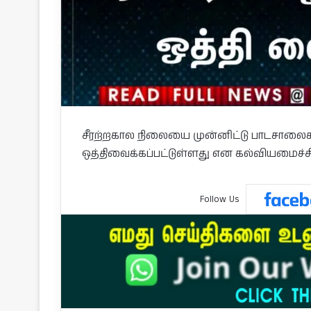
சீரற்றகால நிலையை முன்னிட்டு பாடசாலைகளை
ஒத்திவைக்கப்பட்டுள்ளது என கல்வியமைச்சி
Follow Us