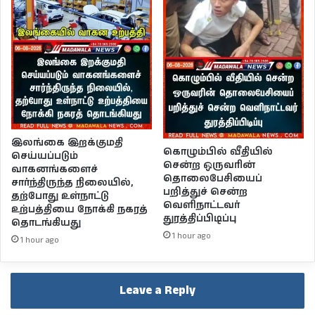
இலங்கை இறக்குமதி
கொழும்பில் வீதியில்
செய்யப்படும்
சென்ற ஒருவரின்
வாகனங்களைச்
தொலைபேசியைப்
சார்ந்திருந்த நிலையில்,
பறித்துச் சென்ற
தற்போது உள்நாட்டு
வெளிநாட்டவர்
உற்பத்தியை நோக்கி நகரத்
துரத்திப்பிடிப்பு
தொடங்கியது
1 hour ago
1 hour ago
Leave a Reply