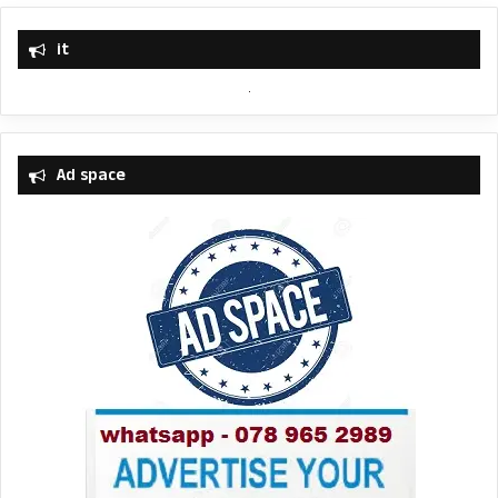
it
Ad space