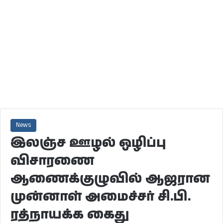
News
இலஞ்ச ஊழல் ஒழிப்பு
விசாரணை
ஆணைக்குழுவில் ஆஜரான
முன்னாள் அமைச்சர் சி.பி.
ரத்நாயக்க கைது