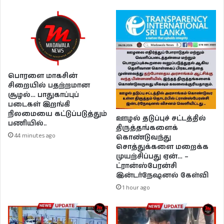
பொரளை மாகசின்
சிறையில் பதற்றமான
சூழல்… பாதுகாப்புப்
படைகள் இறங்கி
நிலமையை கட்டுப்படுத்தும்
ஊழல் தடுப்புச் சட்டத்தில்
பணியில்..
திருத்தங்களைக்
44 minutes ago
கொண்டுவந்து
சொத்துக்களை மறைக்க
முயற்சிப்பது ஏன்… –
ட்ரான்ஸ்பேரன்சி
இன்டர்நேஷனல் கேள்வி
1 hour ago