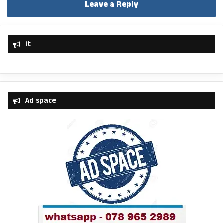
Leave a Reply
it
Ad space