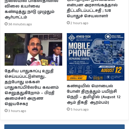
நிலையில் பாகிஸ்தானில்
என்பன அரசாங்கத்தால்
விலை உயர்வை
திட்டமிடப்பட்டசதி ; SJB
கண்டித்து நாடு முழுதும்
பொதுச் செயலாளர்
ஆர்பாட்டம்
2 hours ago
34 minutes ago
தேசிய பாதுகாப்பு உறுதி
செய்யப்பட்டுள்ளது..
தற்போது மக்கள்
கண்டியில் மொபைல்
பாதுகாப்பிலேயே கவனம்
போன் திருத்தும் பயிற்சி
செலுத்துகிறோம் – பிரதி
நெறி – தமிழில் (August 12
அமைச்சர் அருண
ஆம் திகதி ஆரம்பம்)
ஜெயசேகர
5 hours ago
3 hours ago