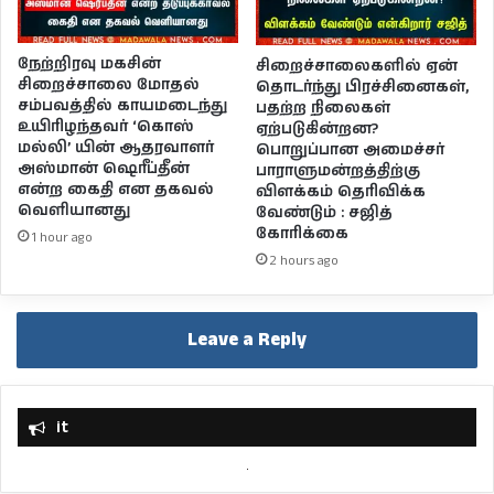
நேற்றிரவு மகசின்
சிறைச்சாலைகளில் ஏன்
சிறைச்சாலை மோதல்
தொடர்ந்து பிரச்சினைகள்,
சம்பவத்தில் காயமடைந்து
பதற்ற நிலைகள்
உயிரிழந்தவர் ‘கொஸ்
ஏற்படுகின்றன?
மல்லி’ யின் ஆதரவாளர்
பொறுப்பான அமைச்சர்
அஸ்மான் ஷெரீப்தீன்
பாராளுமன்றத்திற்கு
என்ற கைதி என தகவல்
விளக்கம் தெரிவிக்க
வெளியானது
வேண்டும் : சஜித்
கோரிக்கை
1 hour ago
2 hours ago
Leave a Reply
it