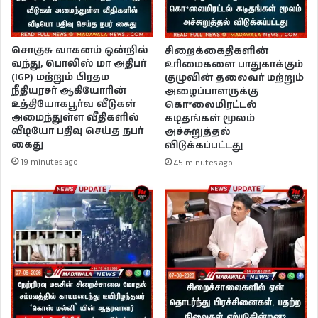
சொகுசு வாகனம் ஒன்றில்
சிறைக்கைதிகளின்
வந்து, பொலிஸ் மா அதிபர்
உரிமைகளை பாதுகாக்கும்
(IGP) மற்றும் பிரதம
குழுவின் தலைவர் மற்றும்
நீதியரசர் ஆகியோரின்
அழைப்பாளருக்கு
உத்தியோகபூர்வ வீடுகள்
கொ*லைமிரட்டல்
அமைந்துள்ள வீதிகளில்
கடிதங்கள் மூலம்
வீடியோ பதிவு செய்த நபர்
அச்சுறுத்தல்
கைது
விடுக்கப்பட்டது
19 minutes ago
45 minutes ago