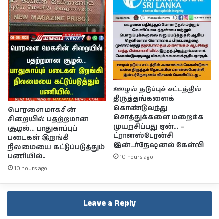
ஊழல் தடுப்புச் சட்டத்தில்
திருத்தங்களைக்
கொண்டுவந்து
பொரளை மாகசின்
சொத்துக்களை மறைக்க
சிறையில் பதற்றமான
முயற்சிப்பது ஏன்… –
சூழல்… பாதுகாப்புப்
ட்ரான்ஸ்பேரன்சி
படைகள் இறங்கி
இன்டர்நேஷனல் கேள்வி
நிலமையை கட்டுப்படுத்தும்
பணியில்..
10 hours ago
10 hours ago
Leave a Reply