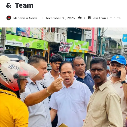
& Team
Madawala News
December 10, 2025
0
Less than a minute