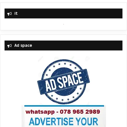
it
Ad space