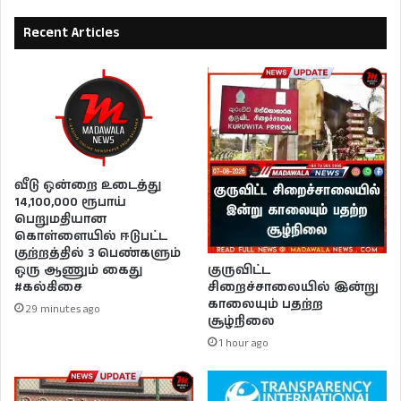
Recent Articles
வீடு ஒன்றை உடைத்து
14,100,000 ரூபாய்
பெறுமதியான
கொள்ளையில் ஈடுபட்ட
குற்றத்தில் 3 பெண்களும்
ஒரு ஆணும் கைது
குருவிட்ட
#கல்கிசை
சிறைச்சாலையில் இன்று
காலையும் பதற்ற
29 minutes ago
சூழ்நிலை
1 hour ago