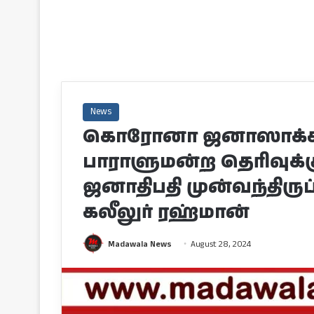
News
கொரோனா ஜனாஸாக்க
பாராளுமன்ற தெரிவுக
ஜனாதிபதி முன்வந்திருப்ப
கலீலுர் ரஹ்மான்
Madawala News
August 28, 2024