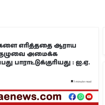
ளை எரித்ததை ஆராய
்குழுவை அமைக்க
து பாராட்டுக்குரியது : ஐ.ஏ.
1 minute read