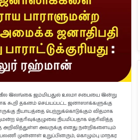
் அகில இலங்கை ஜம்மியதுல் உலமா சபையை இன்று
ாக கூறி தகனம் செய்யப்பட்ட ஜனாஸாக்களுக்கு
னருக்கு நியாயத்தை பெற்றுக்கொடுக்கும் விதமாக
ன்ற தெரிவுக்குழுவை நியமிப்பதாக தெரிவித்த
ை அறிவித்துள்ள அவருக்கு எனது நன்றிகளையும்
யலணி முன்னாள் உறுப்பினரும், கொழும்பு மாநகர