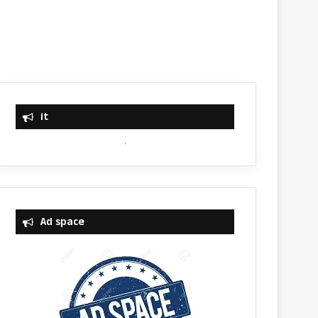
it
Ad space