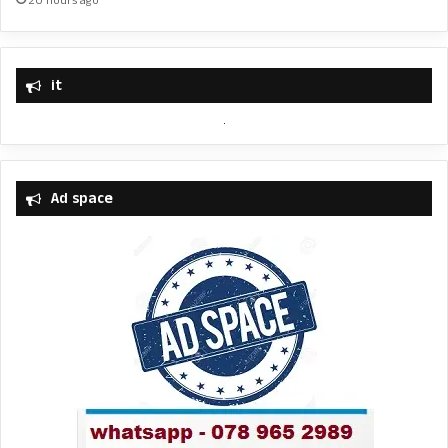
20 hours ago
it
Ad space