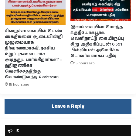
இலங்கையின் மொத்த
சிறைச்சாலையில் பெண்
உத்தியோகபூர்வ
கைதிகளை ஆடையின்றி
வெளிநாட்டு கையிருப்பு
முழுமையாக
சிறு அதிகரிப்புடன் 6.591
நிர்வாணமாக்கி, ரகசிய
பில்லியன் அமெரிக்க
உறுப்புகளை டார்ச்
டொலர்களாகப் பதிவு
அடித்துப் பார்க்கிறார்கள்’ –
15 hours ago
ஹிருணிகா
வெளிச்சத்திற்கு
கொண்டுவந்த உண்மை
15 hours ago
Leave a Reply
it