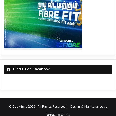
Find us on Facebook
© Copyright 2026, All Rights Reserved |
Design & Maintenance by
FarhaCoolWorks!