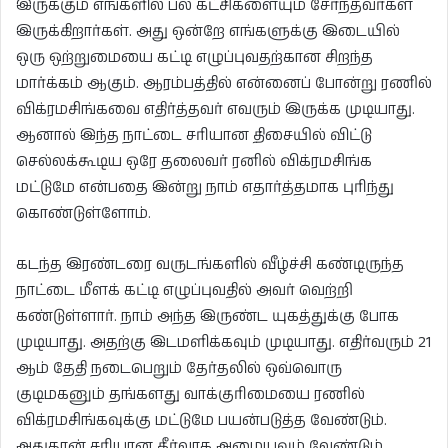
இருக்கும் எங்களில் பல கட்சிகளையும் சேர்ந்தவர்கள்
இருக்கிறார்கள். அது ஒன்றே எங்களுக்கு இடையில்
ஒரு ஒற்றுமையை கட்டி எழுப்புவதற்கான சிறந்த
மார்க்கம் ஆகும். ஆரம்பத்தில் என்னைப் போன்று ரணில்
விக்ரமசிங்கவை எதிர்த்தவர் எவரும் இருக்க முடியாது.
ஆனால் இந்த நாட்டை சரியான திசையில் விட்டு
செல்லக்கூடிய ஒரே தலைவர் ரனில் விக்ரமசிங்க
மட்டுமே என்பதை இன்று நாம் எதார்த்தமாக புரிந்து
கொண்டுள்ளோம்.
கடந்த இரண்டரை வருடங்களில் வீழ்ச்சி கண்டிருந்த
நாட்டை மீளக் கட்டி எழுப்புவதில் அவர் வெற்றி
கண்டுள்ளார். நாம் அந்த இருண்ட யுகத்துக்கு போக
முடியாது. அதற்கு இடமளிக்கவும் முடியாது. எதிர்வரும் 21
ஆம் தேதி நடைபெறும் தேர்தலில் ஒவ்வொரு
குடிமகனும் தங்களது வாக்குரிமையை ரணில்
விக்ரமசிங்கவுக்கு மட்டுமே பயன்படுத்த வேண்டும்.
அதுதான் சரியான தீர்வாக அமையவும் வேண்டும்.