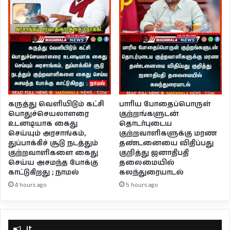
பாரிய போதைப்பொருள்
கருத்து வெளியிடும் கட்சி
குற்றங்களுடன்
பொதுச்செயலாளரை
தொடர்புடைய
உடனடியாக கைது
குற்றவாளிகளுக்கு மரண
செய்யும் அரசாங்கம்,
தண்டனையை விதிப்பது
துப்பாக்கிச் சூடு நடத்தும்
குறித்து ஜனாதிபதி
குற்றவாளிகளை கைது
தலைமையில்
செய்ய அசமந்த போக்கு
கலந்துரையாடல்
காட்டுகிறது ; நாமல்
5 hours ago
4 hours ago
it