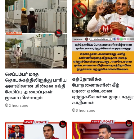
செப்டம்பர் மாத
கத்தோலிக்க
தொடக்கத்திலிருந்து பாரிய
போதனைகளின் கீழ்
அளவிலான மின்கல சக்தி
மரண தண்டனை
சேமிப்பு அமைப்புகள்
ஏற்றுக்கொள்ள முடியாதது:
மூலம் மின்சாரம்
கர்தினால்
2 hours ago
3 hours ago