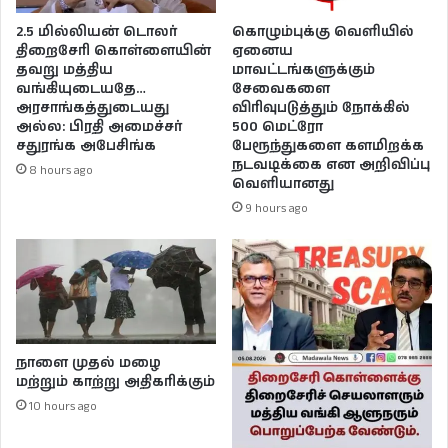
2.5 மில்லியன் டொலர்
கொழும்புக்கு வெளியில்
திறைசேரி கொள்ளையின்
ஏனைய
தவறு மத்திய
மாவட்டங்களுக்கும்
வங்கியுடையதே…
சேவைகளை
அரசாங்கத்துடையது
விரிவுபடுத்தும் நோக்கில்
அல்ல: பிரதி அமைச்சர்
500 மெட்ரோ
சதுரங்க அபேசிங்க
பேரூந்துகளை களமிறக்க
நடவடிக்கை என அறிவிப்பு
8 hours ago
வெளியானது
9 hours ago
நாளை முதல் மழை
மற்றும் காற்று அதிகரிக்கும்
10 hours ago