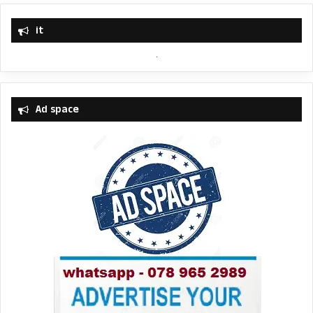
it
Ad space