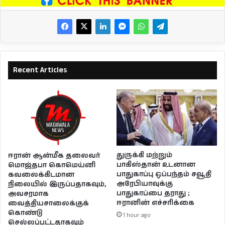
Recent Articles
துருக்கி மற்றும்
ஈரான் ஆன்மீக தலைவர்
பாகிஸ்தான் உடனான
மொஜ்தபா கொமெய்னி
பாதுகாப்பு ஒப்பந்தம் சவூதி
கவலைக்கிடமான
அரேபியாவுக்கு
நிலையில் இருப்பதாகவும்,
பாதுகாப்பை தராது ;
அவசரமாக
ஈரானின் எச்சரிக்கை
வைத்தியசாலைக்குக்
கொண்டு
1 hour ago
செல்லப்பட்டதாகவும்