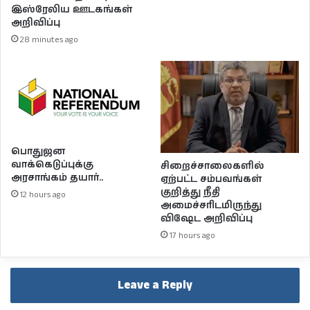
இஸ்ரேலிய ஊடகங்கள்
அறிவிப்பு
28 minutes ago
பொதுஜன
வாக்கெடுப்புக்கு
சிறைச்சாலைகளில்
அரசாங்கம் தயார்..
ஏற்பட்ட சம்பவங்கள்
குறித்து நீதி
12 hours ago
அமைச்சரிடமிருந்து
விஷேட அறிவிப்பு
17 hours ago
Leave a Reply