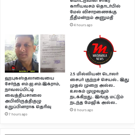
மொட்டுவின் சாகர
காரியவசம் தொடர்பில்
மேல் விசாரணைக்கு
நீதிமன்றம் அனுமதி
4 hours ago
2.5 மில்லியன் டொலர்
ஹபுகஸ்தலாவையை
சைபர் குற்றச் செயல்.. இது
சேர்ந்த எம்.ஐ.எம்.இக்ராம்,
முதல் முறை அல்ல..
நாவலப்பிட்டி
உலகம் முழுவதும்
வைத்தியசாலை
நடக்கிறது.. இங்கு மட்டும்
அபிவிருத்திகுழு
நடந்த மேஜிக் அல்ல..
உறுப்பினராக தெரிவு
8 hours ago
7 hours ago