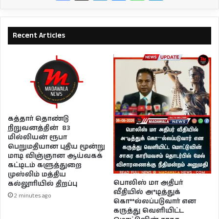
Recent Articles
கத்தார் தொண்டு
நிறுவனத்தின் 83
மில்லியன் ரூபா
பெறுமதியான புதிய மூன்று
மாடி விஞ்ஞான ஆய்வகக்
கட்டிடம் களுத்துறை
முஸ்லிம் மத்திய
பொலிஸ் மா அதிபர்
கல்லூரியில் திறப்பு
வீதியில் அ*டித்துக்
2 minutes ago
கொ**ல்லப்படுவார் என
கருத்து வெளியிட்ட