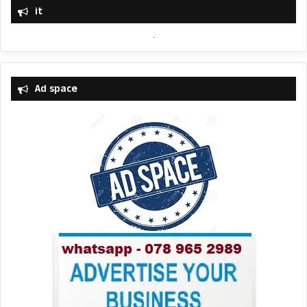
it
Ad space