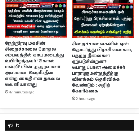
நேற்றிரவு மகசின்
சிறைச்சாலைகளில் ஏன்
சிறைச்சாலை மோதல்
தொடர்ந்து பிரச்சினைகள்,
சம்பவத்தில் காயமடைந்து
பதற்ற நிலைகள்
உயிரிழந்தவர் ‘கொஸ்
ஏற்படுகின்றன?
மல்லி’ யின் ஆதரவாளர்
பொறுப்பான அமைச்சர்
அஸ்மான் ஷெரீப்தீன்
பாராளுமன்றத்திற்கு
என்ற கைதி என தகவல்
விளக்கம் தெரிவிக்க
வெளியானது
வேண்டும் : சஜித்
கோரிக்கை
47 minutes ago
2 hours ago
it