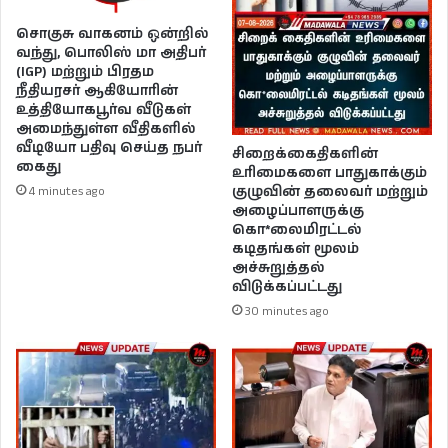
சொகுசு வாகனம் ஒன்றில்
வந்து, பொலிஸ் மா அதிபர்
(IGP) மற்றும் பிரதம
நீதியரசர் ஆகியோரின்
உத்தியோகபூர்வ வீடுகள்
அமைந்துள்ள வீதிகளில்
வீடியோ பதிவு செய்த நபர்
சிறைக்கைதிகளின்
கைது
உரிமைகளை பாதுகாக்கும்
குழுவின் தலைவர் மற்றும்
4 minutes ago
அழைப்பாளருக்கு
கொ*லைமிரட்டல்
கடிதங்கள் மூலம்
அச்சுறுத்தல்
விடுக்கப்பட்டது
30 minutes ago