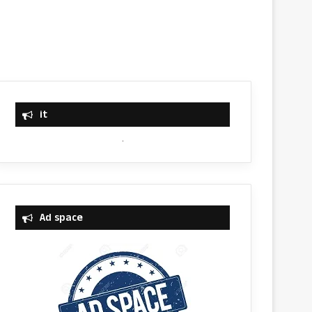
it
Ad space