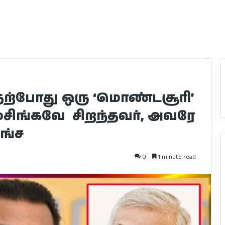
தற்போது ஒரு ‘மொண்டசூரி’
ரமசிங்கவே சிறந்தவர், அவரே
ங்ச
0
1 minute read