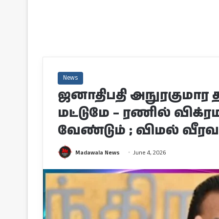
News
ஜனாதிபதி அநுரகுமார 
மட்டுமே – ரணில் விக்
வேண்டும் ; விமல் வீரவ
Madawala News
June 4, 2026