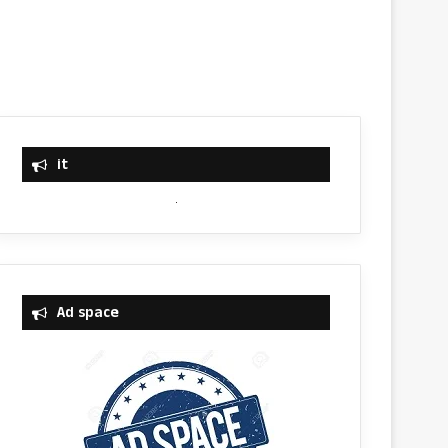
it
Ad space