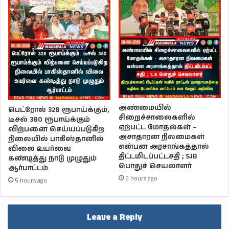
அண்மையில்
பெட்ரோல் 328 ரூபாய்க்கும்,
சிறைச்சாலைகளில்
டீசல் 380 ரூபாய்க்கும்
ஏற்பட்ட மோதல்கள் –
விற்பனை செய்யப்படுகிற
அசாதாரன நிலமைகள்
நிலையில் பாகிஸ்தானில்
என்பன அரசாங்கத்தால்
விலை உயர்வை
திட்டமிடப்பட்டசதி ; SJB
கண்டித்து நாடு முழுதும்
பொதுச் செயலாளர்
ஆர்பாட்டம்
6 hours ago
5 hours ago
Leave a Reply