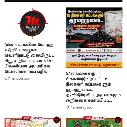
இலங்கையின் மொத்த
உத்தியோகபூர்வ
வெளிநாட்டு கையிருப்பு
சிறு அதிகரிப்புடன் 6.591
பில்லியன் அமெரிக்க
டொலர்களாகப் பதிவு
இலங்கைக்கு
கொண்டுவரப்பட்ட 19
7 minutes ago
நிலக்கரி கப்பல்களும்
தரமற்றவை..-
ஆஸ்திரேலிய ஆய்வகமும்
அறிக்கை சமர்ப்பிப்பு…
14 minutes ago