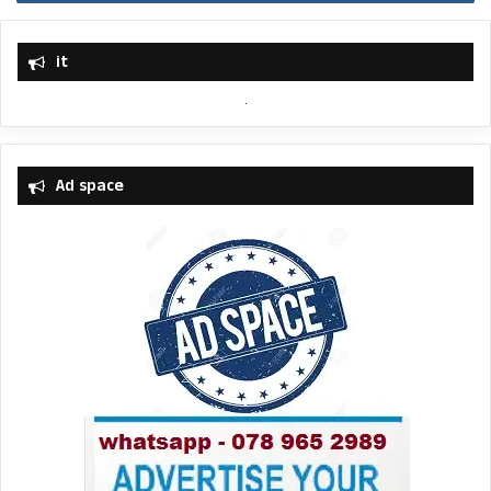
it
Ad space