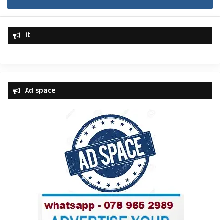
it
Ad space