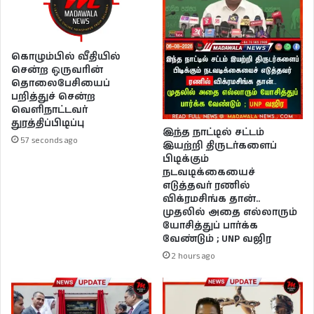
கொழும்பில் வீதியில்
சென்ற ஒருவரின்
தொலைபேசியைப்
பறித்துச் சென்ற
வெளிநாட்டவர்
துரத்திப்பிடிப்பு
இந்த நாட்டில் சட்டம்
57 seconds ago
இயற்றி திருடர்களைப்
பிடிக்கும்
நடவடிக்கையைச்
எடுத்தவர் ரணில்
விக்ரமசிங்க தான்..
முதலில் அதை எல்லாரும்
யோசித்துப் பார்க்க
வேண்டும் ; UNP வஜிர
2 hours ago