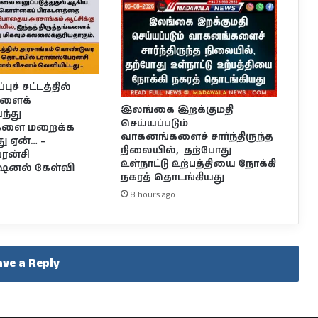
ுச் சட்டத்தில்
களைக்
இலங்கை இறக்குமதி
்து
செய்யப்படும்
்களை மறைக்க
வாகனங்களைச் சார்ந்திருந்த
து ஏன்… –
நிலையில், தற்போது
ேரன்சி
உள்நாட்டு உற்பத்தியை நோக்கி
ஷனல் கேள்வி
நகரத் தொடங்கியது
8 hours ago
ave a Reply