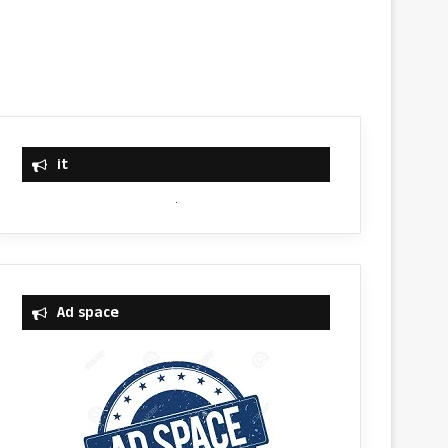
it
Ad space