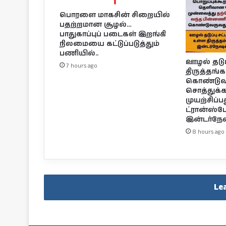
பொரளை மாகசின் சிறையில்
பதற்றமான சூழல்…
பாதுகாப்புப் படைகள் இறங்கி
நிலமையை கட்டுப்படுத்தும்
பணியில்..
ஊழல் தடுப்ப
7 hours ago
திருத்தங்
கொண்டுவந
சொத்துக
முயற்சிப்ப
ட்ரான்ஸ்ப
இன்டர்நே
8 hours ago
Le