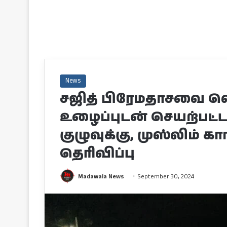
News
சஜித் பிரேமதாசவை வ
உழைப்புடன் செயற்பட்
குழுவுக்கு, முஸ்லிம் கா
தெரிவிப்பு
Madawala News
September 30, 2024