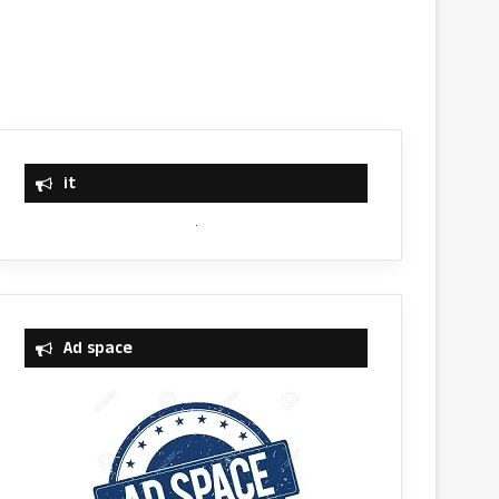
it
Ad space