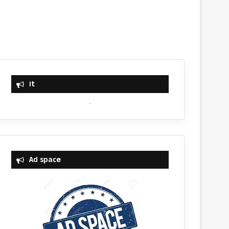
it
Ad space