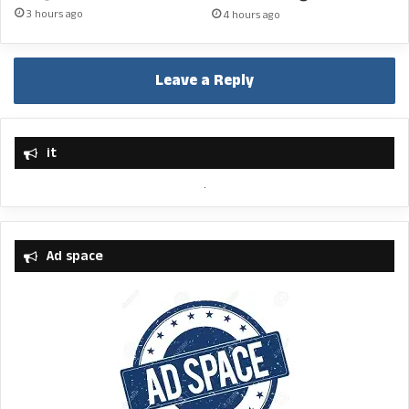
3 hours ago
4 hours ago
Leave a Reply
it
Ad space