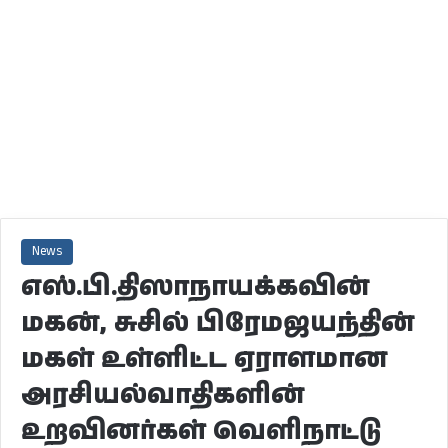
News
எஸ்.பி.திஸாநாயக்கவின்
மகன், சுசில் பிரேமஜயந்தின்
மகள் உள்ளிட்ட ஏராளமான
அரசியல்வாதிகளின்
உறவினர்கள் வெளிநாட்டு