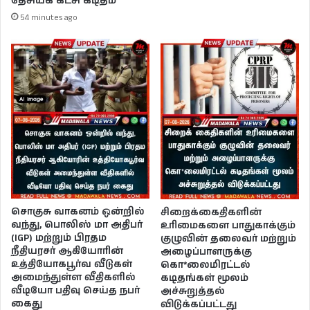
தேசியக் கட்சி கடிதம்
54 minutes ago
சொகுசு வாகனம் ஒன்றில்
சிறைக்கைதிகளின்
வந்து, பொலிஸ் மா அதிபர்
உரிமைகளை பாதுகாக்கும்
(IGP) மற்றும் பிரதம
குழுவின் தலைவர் மற்றும்
நீதியரசர் ஆகியோரின்
அழைப்பாளருக்கு
உத்தியோகபூர்வ வீடுகள்
கொ*லைமிரட்டல்
அமைந்துள்ள வீதிகளில்
கடிதங்கள் மூலம்
வீடியோ பதிவு செய்த நபர்
அச்சுறுத்தல்
கைது
விடுக்கப்பட்டது