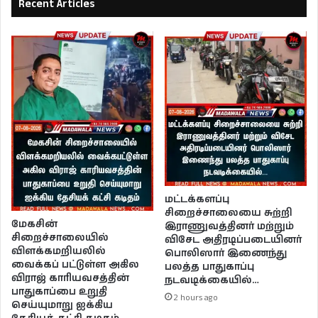
Recent Articles
மட்டக்களப்பு
சிறைச்சாலையை சுற்றி
மேகசின்
இராணுவத்தினர் மற்றும்
சிறைச்சாலையில்
விசேட அதிரடிப்படையினர்
விளக்கமறியலில்
பொலிஸார் இணைந்து
வைக்கப் பட்டுள்ள அகில
பலத்த பாதுகாப்பு
விராஜ் காரியவசத்தின்
நடவடிக்கையில்…
பாதுகாப்பை உறுதி
2 hours ago
செய்யுமாறு ஐக்கிய