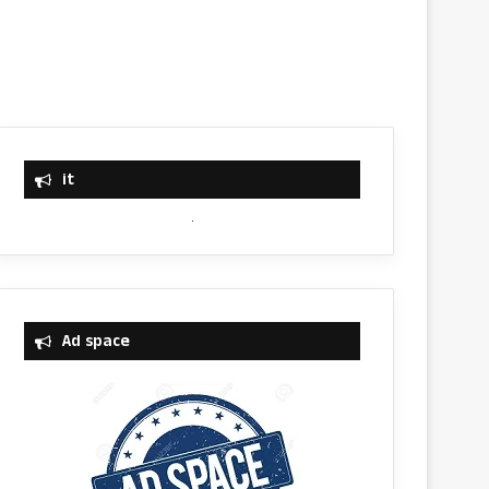
it
Ad space