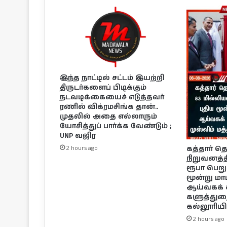
இந்த நாட்டில் சட்டம் இயற்றி
திருடர்களைப் பிடிக்கும்
நடவடிக்கையைச் எடுத்தவர்
ரணில் விக்ரமசிங்க தான்..
முதலில் அதை எல்லாரும்
யோசித்துப் பார்க்க வேண்டும் ;
UNP வஜிர
கத்தார் 
2 hours ago
நிறுவனத்த
ரூபா பெறு
மூன்று ம
ஆய்வகக் க
களுத்துறை
கல்லூரியில
2 hours ago