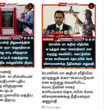
தொண்டு
பொலிஸ் மா அதிபர் வீதியில்
ின் 83 மில்லியன்
அ*டித்துக் கொ**ல்லப்படுவார்
மதியான புதிய
என கருத்து வெளியிட்ட
ாடி விஞ்ஞான
மொட்டுவின் சாகர
ட்டிடம்
காரியவசம் தொடர்பில் மேல்
 முஸ்லிம் மத்திய
விசாரணைக்கு நீதிமன்றம்
் திறப்பு
அனுமதி
7 hours ago