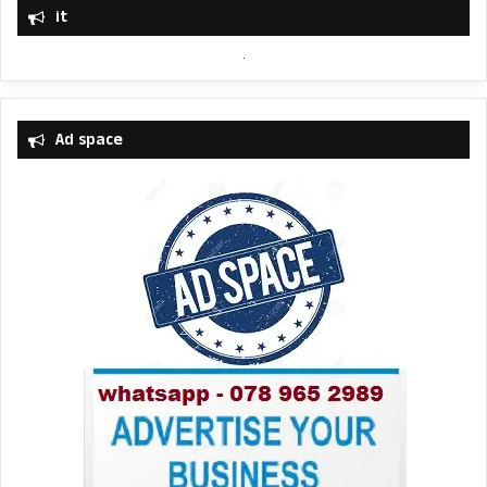
it
Ad space