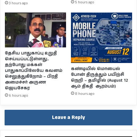
5 hours ago
3 hours ago
தேசிய பாதுகாப்பு உறுதி
செய்யப்பட்டுள்ளது..
தற்போது மக்கள்
கண்டியில் மொபைல்
பாதுகாப்பிலேயே கவனம்
போன் திருத்தும் பயிற்சி
செலுத்துகிறோம் – பிரதி
நெறி – தமிழில் (August 12
அமைச்சர் அருண
ஆம் திகதி ஆரம்பம்)
ஜெயசேகர
8 hours ago
6 hours ago
Leave a Reply