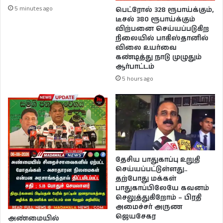
5 minutes ago
பெட்ரோல் 328 ரூபாய்க்கும்,
டீசல் 380 ரூபாய்க்கும்
விற்பனை செய்யப்படுகிற
நிலையில் பாகிஸ்தானில்
விலை உயர்வை
கண்டித்து நாடு முழுதும்
ஆர்பாட்டம்
5 hours ago
தேசிய பாதுகாப்பு உறுதி
செய்யப்பட்டுள்ளது..
தற்போது மக்கள்
பாதுகாப்பிலேயே கவனம்
செலுத்துகிறோம் – பிரதி
அமைச்சர் அருண
ஜெயசேகர
அண்மையில்