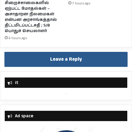
சிறைச்சாலைகளில்
7 hours ago
ஏற்பட்ட மோதல்கள் –
அசாதாரன நிலமைகள்
என்பன அரசாங்கத்தால்
திட்டமிடப்பட்டசதி ; SJB
பொதுச் செயலாளர்
6 hours ago
Leave a Reply
it
Ad space