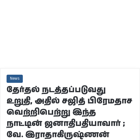
News
தேர்தல் நடத்தப்படுவது
உறுதி, அதில் சஜித் பிரேமதாச
வெற்றிபெற்று இந்த
நாட்டின் ஜனாதிபதியாவார் ;
வே. இராதாகிருஷ்ணன்