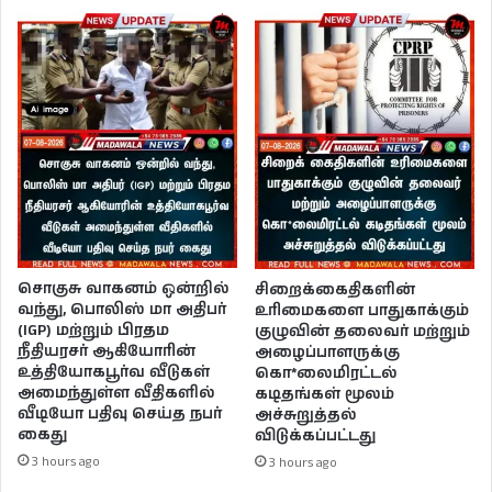
சொகுசு வாகனம் ஒன்றில்
சிறைக்கைதிகளின்
வந்து, பொலிஸ் மா அதிபர்
உரிமைகளை பாதுகாக்கும்
(IGP) மற்றும் பிரதம
குழுவின் தலைவர் மற்றும்
நீதியரசர் ஆகியோரின்
அழைப்பாளருக்கு
உத்தியோகபூர்வ வீடுகள்
கொ*லைமிரட்டல்
அமைந்துள்ள வீதிகளில்
கடிதங்கள் மூலம்
வீடியோ பதிவு செய்த நபர்
அச்சுறுத்தல்
கைது
விடுக்கப்பட்டது
3 hours ago
3 hours ago