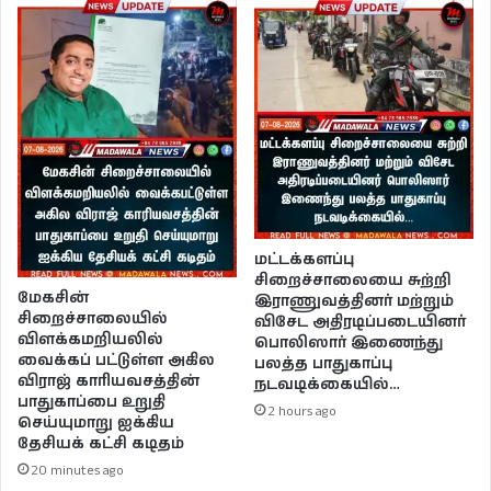
மட்டக்களப்பு
சிறைச்சாலையை சுற்றி
மேகசின்
இராணுவத்தினர் மற்றும்
சிறைச்சாலையில்
விசேட அதிரடிப்படையினர்
விளக்கமறியலில்
பொலிஸார் இணைந்து
வைக்கப் பட்டுள்ள அகில
பலத்த பாதுகாப்பு
விராஜ் காரியவசத்தின்
நடவடிக்கையில்…
பாதுகாப்பை உறுதி
2 hours ago
செய்யுமாறு ஐக்கிய
தேசியக் கட்சி கடிதம்
20 minutes ago