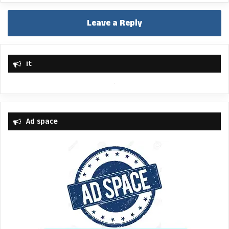
Leave a Reply
it
Ad space