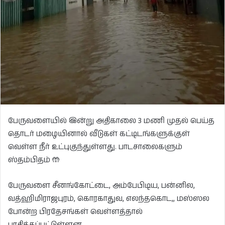
பேருவளையில் இன்று அதிகாலை 3 மணி முதல் பெய்த
தொடர் மழையினால் வீடுகள் கட்டிடங்களுக்குள்
வெள்ள நீர் உட்புகுந்துள்ளது. பாடசாலைகளும்
ஸ்தம்பிதம் 🤲
பேருவளை சீனங்கோட்டை, அம்பேபிடிய, பன்னில,
வத்ஹிமிராஜபுரம், கொரகாதுவ, எலந்தகொட,, மஸ்ஸல
போன்ற பிரதேசங்கள் வெள்ளத்தால்
பாதிக்கப்பட்டுள்ளன.