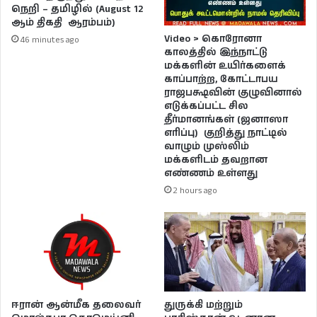
நெறி – தமிழில் (August 12
ஆம் திகதி ஆரம்பம்)
Video > கொரோனா
46 minutes ago
காலத்தில் இந்நாட்டு
மக்களின் உயிர்களைக்
காப்பாற்ற, கோட்டாபய
ராஜபக்ஷவின் குழுவினால்
எடுக்கப்பட்ட சில
தீர்மானங்கள் (ஜனாஸா
எரிப்பு) குறித்து நாட்டில்
வாழும் முஸ்லிம்
மக்களிடம் தவறான
எண்ணம் உள்ளது
2 hours ago
துருக்கி மற்றும்
ஈரான் ஆன்மீக தலைவர்