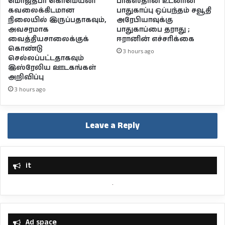
பாகிஸ்தான் உடனான
மொஜ்தபா கொமெய்னி
பாதுகாப்பு ஒப்பந்தம் சவூதி
கவலைக்கிடமான
அரேபியாவுக்கு
நிலையில் இருப்பதாகவும்,
பாதுகாப்பை தராது ;
அவசரமாக
ஈரானின் எச்சரிக்கை
வைத்தியசாலைக்குக்
கொண்டு
3 hours ago
செல்லப்பட்டதாகவும்
இஸ்ரேலிய ஊடகங்கள்
அறிவிப்பு
3 hours ago
Leave a Reply
it
Ad space