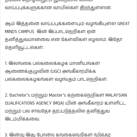
வாய்ப்புக்களுக்கான வாயில்கள் திறந்துள்ளன.
ஆம் இத்தனை வாய்ப்புக்களையும் வழங்கியுள்ள GREAT
MINDS CAMPUS இன் இப்பாடநெறிகள் ஏன்
தனித்துவமானவை என கேள்விகள் எழலாம். இதோ
தெளிவூட்டல்கள்.
1. இலங்கை பல்கலைக்கழக மானியங்கள்
ஆணைக்குழுவின் (UGC) அங்கீகாரமிக்க
பல்கலைக்கழகங்கள் வழங்கும் பாடநெறிகள்.
2. Bachelor’s மற்றும் Master’s கற்கைநெறிகள் MALAYSIAN
QUALIFICATIONS AGENCY (MQA) யின் அங்கீகாரம் உள்ளிட்ட
மற்றும் பல சர்வதேச தரப்படுத்தலில் தனித்துவ
இடம்மிக்கவை.
3. இன்று இது போன்ற கற்கைநெறிகள் நடுத்தர