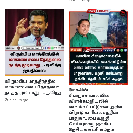
14 hours ago
விரும்பிய மாத்திரத்தில்
மாகாண சபை தேர்தலை
மேகசின்
நடத்த முடியாது… – நலிந்த
சிறைச்சாலையில்
14 hours ago
விளக்கமறியலில்
வைக்கப் பட்டுள்ள அகில
விராஜ் காரியவசத்தின்
பாதுகாப்பை உறுதி
செய்யுமாறு ஐக்கிய
தேசியக் கட்சி கடிதம்