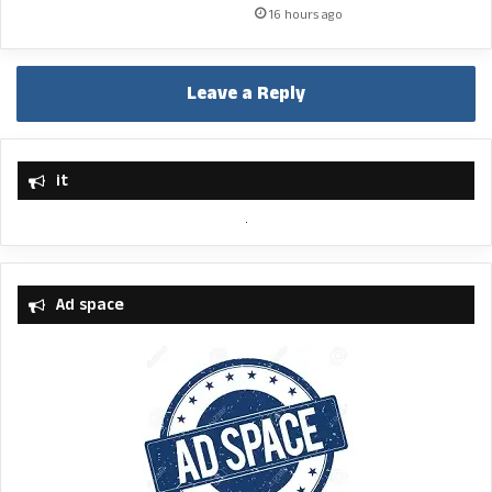
16 hours ago
Leave a Reply
it
Ad space