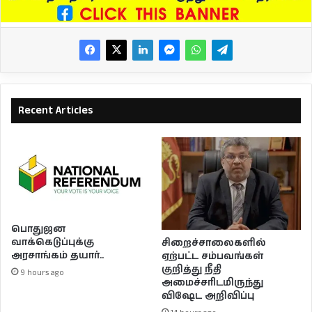
Recent Articles
பொதுஜன
வாக்கெடுப்புக்கு
சிறைச்சாலைகளில்
அரசாங்கம் தயார்..
ஏற்பட்ட சம்பவங்கள்
குறித்து நீதி
9 hours ago
அமைச்சரிடமிருந்து
விஷேட அறிவிப்பு