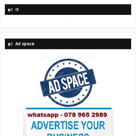
it
Ad space