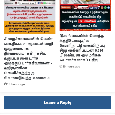
இலங்கையின் மொத்த
சிறைச்சாலையில் பெண்
உத்தியோகபூர்வ
கைதிகளை ஆடையின்றி
வெளிநாட்டு கையிருப்பு
முழுமையாக
சிறு அதிகரிப்புடன் 6.591
நிர்வாணமாக்கி, ரகசிய
பில்லியன் அமெரிக்க
உறுப்புகளை டார்ச்
டொலர்களாகப் பதிவு
அடித்துப் பார்க்கிறார்கள்’ –
19 hours ago
ஹிருணிகா
வெளிச்சத்திற்கு
கொண்டுவந்த உண்மை
18 hours ago
Leave a Reply