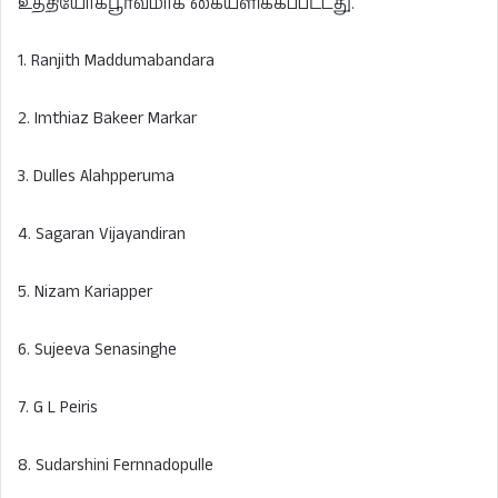
உத்தியோகபூர்வமாக கையளிக்கப்பட்டது.
1. Ranjith Maddumabandara
2. Imthiaz Bakeer Markar
3. Dulles Alahpperuma
4. Sagaran Vijayandiran
5. Nizam Kariapper
6. Sujeeva Senasinghe
7. G L Peiris
8. Sudarshini Fernnadopulle