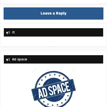
Leave a Reply
it
Ad space