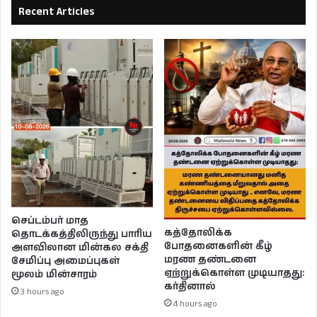
Recent Articles
செப்டம்பர் மாத
கத்தோலிக்க
தொடக்கத்திலிருந்து பாரிய
போதனைகளின் கீழ்
அளவிலான மின்கல சக்தி
மரண தண்டனை
சேமிப்பு அமைப்புகள்
ஏற்றுக்கொள்ள முடியாதது:
மூலம் மின்சாரம்
கர்தினால்
3 hours ago
4 hours ago