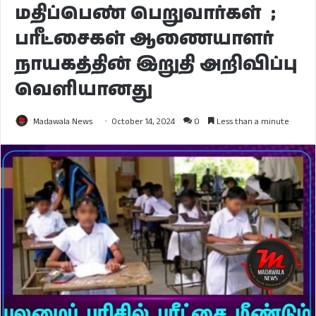
மதிப்பெண் பெறுவார்கள் ;
பரீட்சைகள் ஆணையாளர்
நாயகத்தின் இறுதி அறிவிப்பு
வெளியானது
Madawala News
October 14, 2024
0
Less than a minute