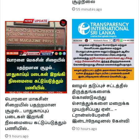
சூழ்நிலை
55 minutes ago
ஊழல் தடுப்புச் சட்டத்தில்
திருத்தங்களைக்
கொண்டுவந்து
பொரளை மாகசின்
சொத்துக்களை மறைக்க
சிறையில் பதற்றமான
முயற்சிப்பது ஏன்… –
சூழல்… பாதுகாப்புப்
ட்ரான்ஸ்பேரன்சி
படைகள் இறங்கி
இன்டர்நேஷனல் கேள்வி
நிலமையை கட்டுப்படுத்தும்
பணியில்..
10 hours ago
9 hours ago