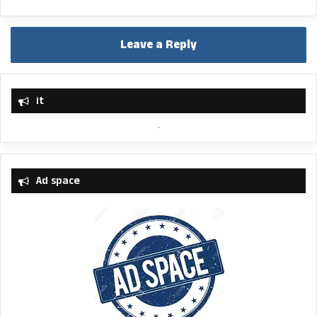
Leave a Reply
it
Ad space