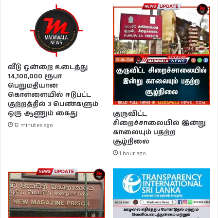
வீடு ஒன்றை உடைத்து
14,100,000 ரூபா
பெறுமதியான
கொள்ளையில் ஈடுபட்ட
குற்றத்தில் 3 பெண்களும்
ஒரு ஆணும் கைது
குருவிட்ட
சிறைச்சாலையில் இன்று
12 minutes ago
காலையும் பதற்ற
சூழ்நிலை
1 hour ago