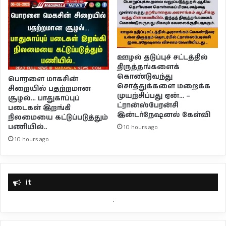
ஊழல் தடுப்புச் சட்டத்தில்
திருத்தங்களைக்
கொண்டுவந்து
பொரளை மாகசின்
சொத்துக்களை மறைக்க
சிறையில் பதற்றமான
முயற்சிப்பது ஏன்… –
சூழல்… பாதுகாப்புப்
ட்ரான்ஸ்பேரன்சி
படைகள் இறங்கி
இன்டர்நேஷனல் கேள்வி
நிலமையை கட்டுப்படுத்தும்
பணியில்..
10 hours ago
10 hours ago
it