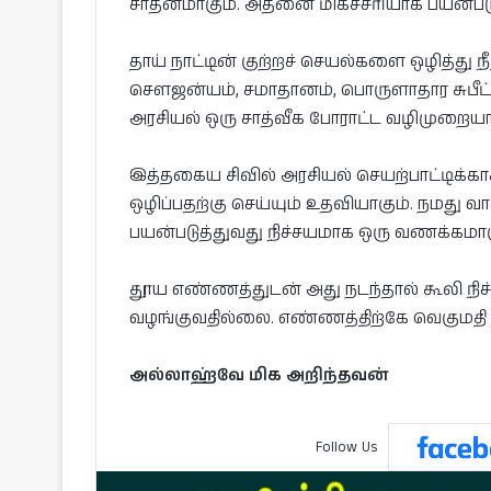
சாதனமாகும். அதனை மிகச்சரியாக பயன்படுத
தாய் நாட்டின் குற்றச் செயல்களை ஒழித்த
சௌஜன்யம், சமாதானம், பொருளாதார சுபீட
அரசியல் ஒரு சாத்வீக போராட்ட வழிமுறையா
இத்தகைய சிவில் அரசியல் செயற்பாட்டிக்க
ஒழிப்பதற்கு செய்யும் உதவியாகும். நமது
பயன்படுத்துவது நிச்சயமாக ஒரு வணக்கமாக
தூய எண்ணத்துடன் அது நடந்தால் கூலி நிச
வழங்குவதில்லை. எண்ணத்திற்கே வெகுமதி 
அல்லாஹ்வே மிக அறிந்தவன்
Follow Us