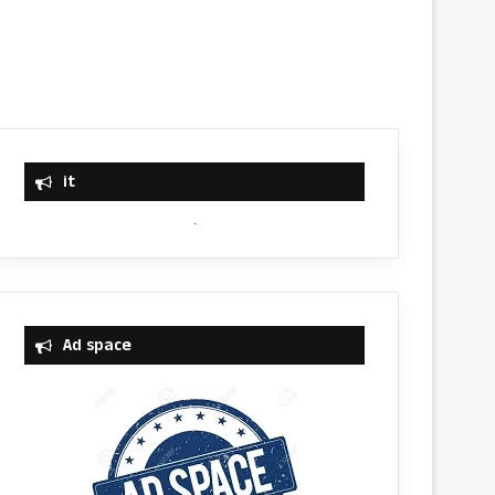
it
Ad space