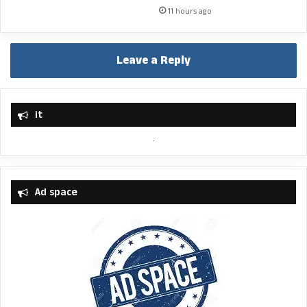
11 hours ago
Leave a Reply
it
Ad space