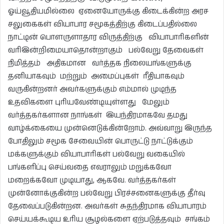
ஓய்வூதியமில்லை ஏனையோருக்கு கிடைக்கின்ற அரச
சலுகைகள் வியாபார சமூகத்திற்கு கிடைப்பதில்லை
நாட்டின் பொளருளாதார விருத்திற்கு வியாபாரிகளின்
வரிஇன்றிமையாதொன்றாகும் பல்வேறு தேவைகள்
நிமித்தம் அதிகமான வர்த்தக நிலையங்களுக்கு
தனியாகவும் மற்றும் அமைப்புகள் ரீதியாகவும்
வருகின்றனர் அவர்களுக்கும் எம்மால் முடிந்த
உதவிகளை புரியவேண்டியுள்ளது மேலும்
வர்த்தகர்களான நாங்கள் இயந்திரமாகவே தமது
வாழ்க்கையை முன்னெடுக்கின்றோம். அவ்வாறு இருந்த
போதிலும் சமூக சேவையின் பொருட்டு நாட்டுக்கும்
மக்களுக்கும் வியாபாரிகள் பல்வேறு வகையில்
பங்களிப்பு செய்வதை எவராலும் மறுக்கவோ
மறைக்கவோ முடியாது, ஆகவே. வர்த்தகர்கள்
முன்னோக்குகின்ற பல்வேறு பிரச்சனைகளுக்கு தீர்வு
தேவைப்படுகின்றன. அவர்கள் சுதந்திரமாக வியாபாரம்
செய்யக்கூடிய உரிய சூழல்களை ஏற்படுத்தவும் சங்கம்