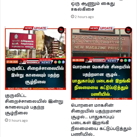
ஒரு ஆணும் கைது
#கல்கிசை
2 hours ago
குருவிட்ட
சிறைச்சாலையில் இன்று
பொரளை மாகசின்
காலையும் பதற்ற
சிறையில் பதற்றமான
சூழ்நிலை
சூழல்… பாதுகாப்புப்
3 hours ago
படைகள் இறங்கி
நிலமையை கட்டுப்படுத்தும்
பணியில்..