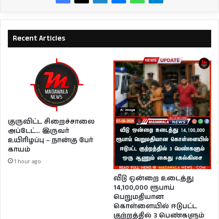
Recent Articles
குருவிட்ட சிறைச்சாலை
அப்டேட்… இருவர்
உயிரிழப்பு – நான்கு பேர்
காயம்
1 hour ago
வீடு ஒன்றை உடைத்து
14,100,000 ரூபாய்
பெறுமதியான
கொள்ளையில் ஈடுபட்ட
குற்றத்தில் 3 பெண்களும்