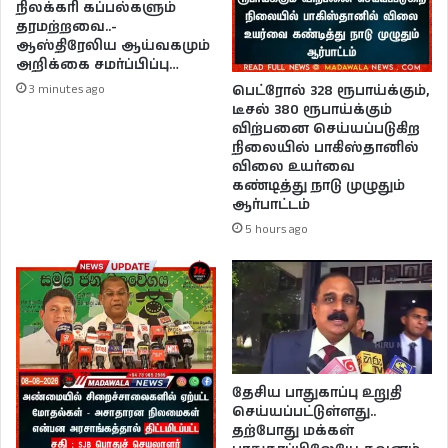
நிலக்கரி கப்பல்களும்
தரமற்றவை..-
ஆஸ்திரேலிய ஆய்வகமும்
அறிக்கை சமர்ப்பிப்பு…
3 minutes ago
பெட்ரோல் 328 ரூபாய்க்கும்,
டீசல் 380 ரூபாய்க்கும்
விற்பனை செய்யப்படுகிற
நிலையில் பாகிஸ்தானில்
விலை உயர்வை
கண்டித்து நாடு முழுதும்
ஆர்பாட்டம்
5 hours ago
தேசிய பாதுகாப்பு உறுதி
செய்யப்பட்டுள்ளது..
தற்போது மக்கள்