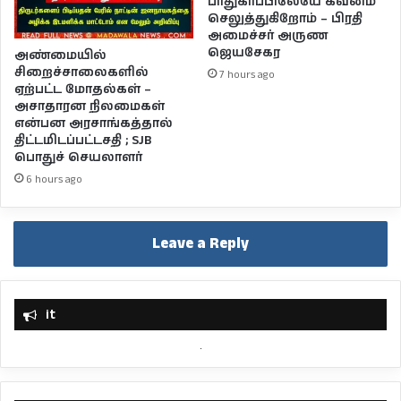
பாதுகாப்பிலேயே கவனம்
செலுத்துகிறோம் – பிரதி
அமைச்சர் அருண
ஜெயசேகர
அண்மையில்
சிறைச்சாலைகளில்
7 hours ago
ஏற்பட்ட மோதல்கள் –
அசாதாரன நிலமைகள்
என்பன அரசாங்கத்தால்
திட்டமிடப்பட்டசதி ; SJB
பொதுச் செயலாளர்
6 hours ago
Leave a Reply
it