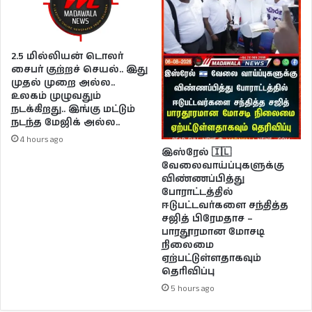
2.5 மில்லியன் டொலர்
சைபர் குற்றச் செயல்.. இது
முதல் முறை அல்ல..
உலகம் முழுவதும்
நடக்கிறது.. இங்கு மட்டும்
நடந்த மேஜிக் அல்ல..
4 hours ago
இஸ்ரேல் 🇮🇱
வேலைவாய்ப்புகளுக்கு
விண்ணப்பித்து
போராட்டத்தில்
ஈடுபட்டவர்களை சந்தித்த
சஜித் பிரேமதாச –
பாரதூரமான மோசடி
நிலைமை
ஏற்பட்டுள்ளதாகவும்
தெரிவிப்பு
5 hours ago