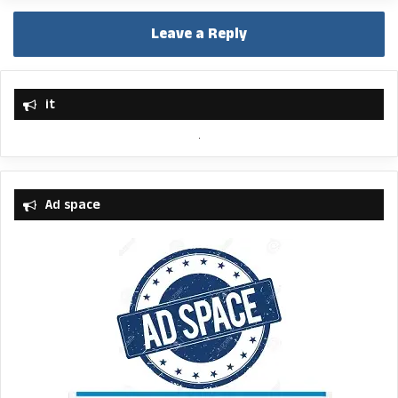
Leave a Reply
it
Ad space