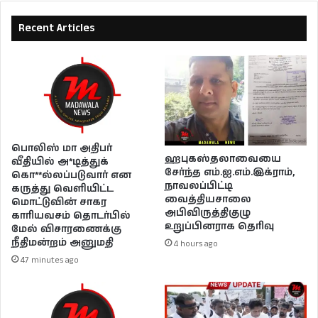
Recent Articles
பொலிஸ் மா அதிபர்
ஹபுகஸ்தலாவையை
வீதியில் அ*டித்துக்
சேர்ந்த எம்.ஐ.எம்.இக்ராம்,
கொ**ல்லப்படுவார் என
நாவலப்பிட்டி
கருத்து வெளியிட்ட
வைத்தியசாலை
மொட்டுவின் சாகர
அபிவிருத்திகுழு
காரியவசம் தொடர்பில்
உறுப்பினராக தெரிவு
மேல் விசாரணைக்கு
நீதிமன்றம் அனுமதி
4 hours ago
47 minutes ago