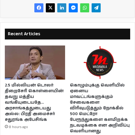
Recent Articles
2.5 மில்லியன் டொலர்
கொழும்புக்கு வெளியில்
திறைசேரி கொள்ளையின்
ஏனைய
தவறு மத்திய
மாவட்டங்களுக்கும்
வங்கியுடையதே…
சேவைகளை
அரசாங்கத்துடையது
விரிவுபடுத்தும் நோக்கில்
அல்ல: பிரதி அமைச்சர்
500 மெட்ரோ
சதுரங்க அபேசிங்க
பேரூந்துகளை களமிறக்க
நடவடிக்கை என அறிவிப்பு
8 hours ago
வெளியானது