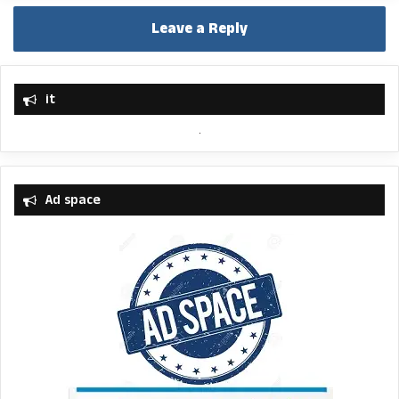
Leave a Reply
it
Ad space