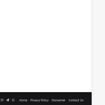
ook
Instagram
Telegram
WhatsApp
Home
Privacy Policy
Disclaimer
Contact Us