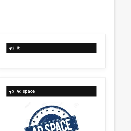
it
Ad space