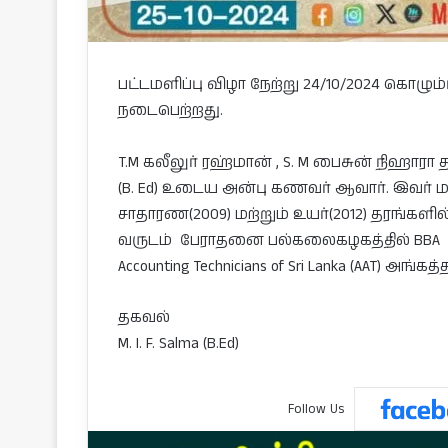
பட்டமளிப்பு விழா நேற்று 24/10/2024 கொழும
நடைபெற்றது.
T.M கலீலுர் ரஹ்மான் , S. M பைசுன் நிஹாரா த
(B. Ed) உடைய அன்பு கணவர் ஆவார். இவர
சாதாரண(2009) மற்றும் உயர்(2012) தரங்களில
வருடம் பேராதனை பல்கலைகழகத்தில் BBA பட்ட
Accounting Technicians of Sri Lanka (AAT) அங்க
தகவல்
M. I. F. Salma (B.Ed)
Follow Us