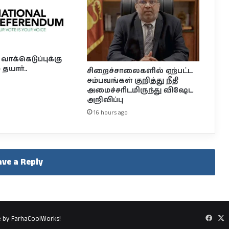
க்கெடுப்புக்கு
தயார்..
சிறைச்சாலைகளில் ஏற்பட்ட
சம்பவங்கள் குறித்து நீதி
அமைச்சரிடமிருந்து விஷேட
அறிவிப்பு
16 hours ago
ave a Reply
Faceb
X
e by FarhaCoolWorks!