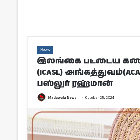
News
இலங்கை பட்டைய கணக்
(ICASL) அங்கத்துவம்(A
பஸ்லுர் ரஹ்மான்
Madawala News
October 25, 2024