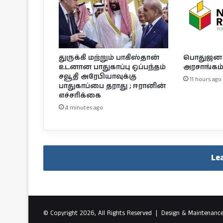
துருக்கி மற்றும் பாகிஸ்தான்
பொதுஜன வா
உடனான பாதுகாப்பு ஒப்பந்தம்
அரசாங்கம் 
சவூதி அரேபியாவுக்கு
11 hours ago
பாதுகாப்பை தராது ; ஈரானின்
எச்சரிக்கை
4 minutes ago
Le
© Copyright 2026, All Rights Reserved |
Design & Maintenanc