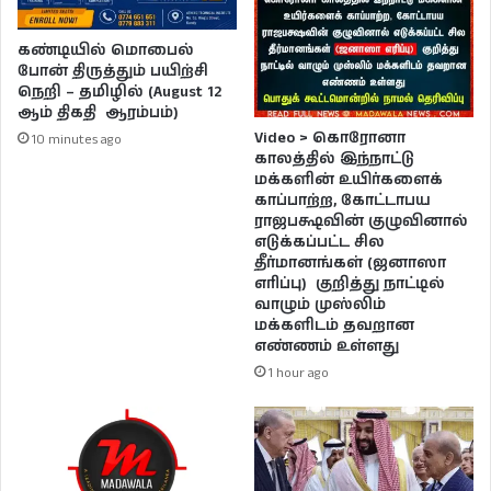
கண்டியில் மொபைல்
போன் திருத்தும் பயிற்சி
நெறி – தமிழில் (August 12
ஆம் திகதி ஆரம்பம்)
Video > கொரோனா
10 minutes ago
காலத்தில் இந்நாட்டு
மக்களின் உயிர்களைக்
காப்பாற்ற, கோட்டாபய
ராஜபக்ஷவின் குழுவினால்
எடுக்கப்பட்ட சில
தீர்மானங்கள் (ஜனாஸா
எரிப்பு) குறித்து நாட்டில்
வாழும் முஸ்லிம்
மக்களிடம் தவறான
எண்ணம் உள்ளது
1 hour ago