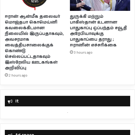
துருக்கி மற்றும்
ஈரான் ஆன்மீக தலைவர்
பாகிஸ்தான் உடனான
மொஜ்தபா கொமெய்னி
பாதுகாப்பு ஒப்பந்தம் சவூதி
கவலைக்கிடமான
அரேபியாவுக்கு
நிலையில் இருப்பதாகவும்,
பாதுகாப்பை தராது ;
அவசரமாக
ஈரானின் எச்சரிக்கை
வைத்தியசாலைக்குக்
கொண்டு
3 hours ago
செல்லப்பட்டதாகவும்
இஸ்ரேலிய ஊடகங்கள்
அறிவிப்பு
2 hours ago
it