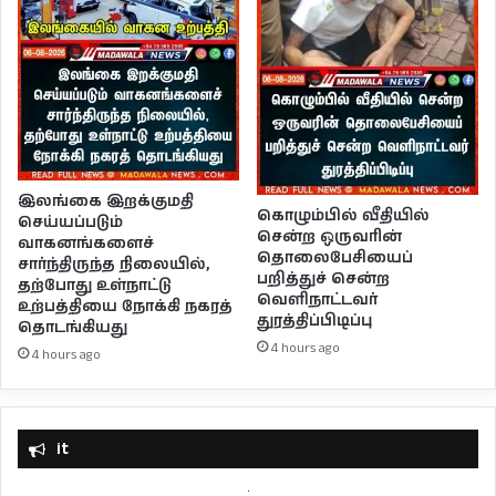
இலங்கை இறக்குமதி
கொழும்பில் வீதியில்
செய்யப்படும்
சென்ற ஒருவரின்
வாகனங்களைச்
தொலைபேசியைப்
சார்ந்திருந்த நிலையில்,
பறித்துச் சென்ற
தற்போது உள்நாட்டு
வெளிநாட்டவர்
உற்பத்தியை நோக்கி நகரத்
துரத்திப்பிடிப்பு
தொடங்கியது
4 hours ago
4 hours ago
it