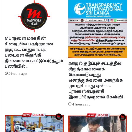
பொரளை மாகசின்
சிறையில் பதற்றமான
சூழல்… பாதுகாப்புப்
படைகள் இறங்கி
நிலமையை கட்டுப்படுத்தும்
ஊழல் தடுப்புச் சட்டத்தில்
பணியில்..
திருத்தங்களைக்
4 hours ago
கொண்டுவந்து
சொத்துக்களை மறைக்க
முயற்சிப்பது ஏன்… –
ட்ரான்ஸ்பேரன்சி
இன்டர்நேஷனல் கேள்வி
4 hours ago