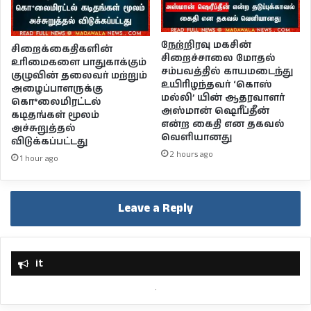
நேற்றிரவு மகசின்
சிறைக்கைதிகளின்
சிறைச்சாலை மோதல்
உரிமைகளை பாதுகாக்கும்
சம்பவத்தில் காயமடைந்து
குழுவின் தலைவர் மற்றும்
உயிரிழந்தவர் ‘கொஸ்
அழைப்பாளருக்கு
மல்லி’ யின் ஆதரவாளர்
கொ*லைமிரட்டல்
அஸ்மான் ஷெரீப்தீன்
கடிதங்கள் மூலம்
என்ற கைதி என தகவல்
அச்சுறுத்தல்
வெளியானது
விடுக்கப்பட்டது
2 hours ago
1 hour ago
Leave a Reply
it