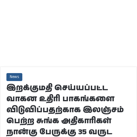
News
இறக்குமதி செய்யப்பட்ட
வாகன உதிரி பாகங்களை
விடுவிப்பதற்காக இலஞ்சம்
பெற்ற சுங்க அதிகாரிகள்
நான்கு பேருக்கு 35 வருட