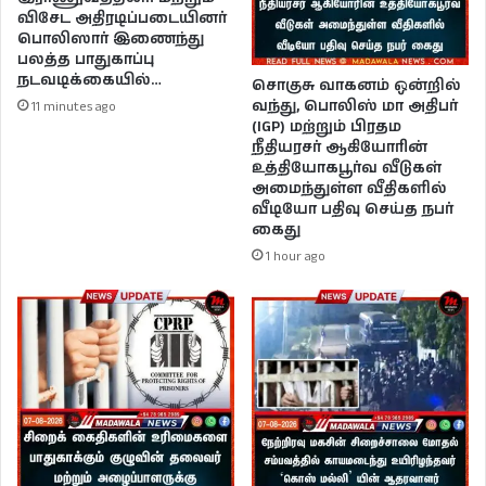
விசேட அதிரடிப்படையினர்
பொலிஸார் இணைந்து
பலத்த பாதுகாப்பு
நடவடிக்கையில்…
சொகுசு வாகனம் ஒன்றில்
வந்து, பொலிஸ் மா அதிபர்
11 minutes ago
(IGP) மற்றும் பிரதம
நீதியரசர் ஆகியோரின்
உத்தியோகபூர்வ வீடுகள்
அமைந்துள்ள வீதிகளில்
வீடியோ பதிவு செய்த நபர்
கைது
1 hour ago