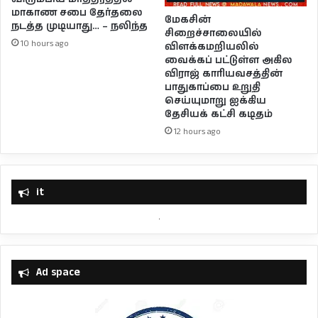
மாகாண சபை தேர்தலை
மேகசின்
நடத்த முடியாது… – நலிந்த
சிறைச்சாலையில்
10 hours ago
விளக்கமறியலில்
வைக்கப் பட்டுள்ள அகில
விராஜ் காரியவசத்தின்
பாதுகாப்பை உறுதி
செய்யுமாறு ஐக்கிய
தேசியக் கட்சி கடிதம்
12 hours ago
it
Ad space