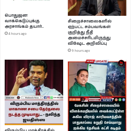
பொதுஜன
வாக்கெடுப்புக்கு
சிறைச்சாலைகளில்
அரசாங்கம் தயார்..
ஏற்பட்ட சம்பவங்கள்
குறித்து நீதி
4 hours ago
அமைச்சரிடமிருந்து
விஷேட அறிவிப்பு
9 hours ago
விரும்பிய மாத்திரத்தில்