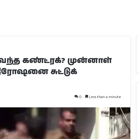
வந்த கண்ட்ரக்? முன்னாள்
க நிரோஷனை சுட்டுக்
0
Less than a minute