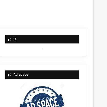
it
Ad space