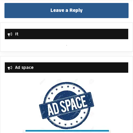
Leave a Reply
it
Ad space