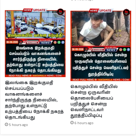
இலங்கை இறக்குமதி
கொழும்பில் வீதியில்
செய்யப்படும்
சென்ற ஒருவரின்
வாகனங்களைச்
தொலைபேசியைப்
சார்ந்திருந்த நிலையில்,
பறித்துச் சென்ற
தற்போது உள்நாட்டு
வெளிநாட்டவர்
உற்பத்தியை நோக்கி நகரத்
துரத்திப்பிடிப்பு
தொடங்கியது
6 hours ago
5 hours ago