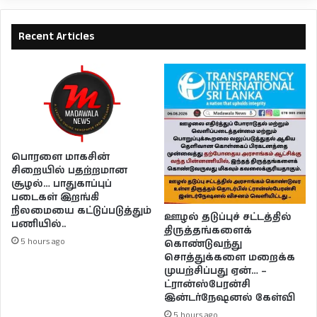
Recent Articles
பொரளை மாகசின்
சிறையில் பதற்றமான
சூழல்… பாதுகாப்புப்
படைகள் இறங்கி
நிலமையை கட்டுப்படுத்தும்
ஊழல் தடுப்புச் சட்டத்தில்
பணியில்..
திருத்தங்களைக்
5 hours ago
கொண்டுவந்து
சொத்துக்களை மறைக்க
முயற்சிப்பது ஏன்… –
ட்ரான்ஸ்பேரன்சி
இன்டர்நேஷனல் கேள்வி
5 hours ago