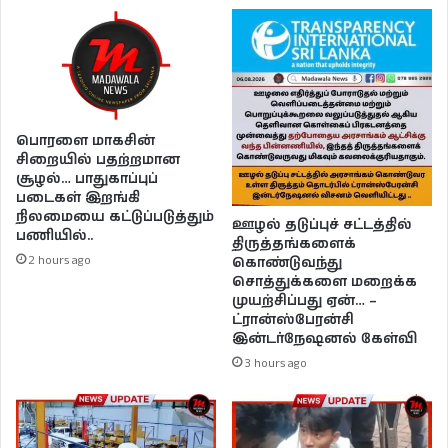
பொரளை மாகசின்
சிறையில் பதற்றமான
சூழல்… பாதுகாப்புப்
படைகள் இறங்கி
நிலமையை கட்டுப்படுத்தும்
ஊழல் தடுப்புச் சட்டத்தில்
பணியில்..
திருத்தங்களைக்
2 hours ago
கொண்டுவந்து
சொத்துக்களை மறைக்க
முயற்சிப்பது ஏன்… –
ட்ரான்ஸ்பேரன்சி
இன்டர்நேஷனல் கேள்வி
3 hours ago