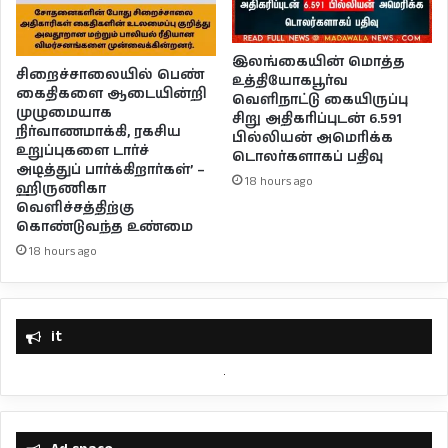
இலங்கையின் மொத்த
சிறைச்சாலையில் பெண்
உத்தியோகபூர்வ
கைதிகளை ஆடையின்றி
வெளிநாட்டு கையிருப்பு
முழுமையாக
சிறு அதிகரிப்புடன் 6.591
நிர்வாணமாக்கி, ரகசிய
பில்லியன் அமெரிக்க
உறுப்புகளை டார்ச்
டொலர்களாகப் பதிவு
அடித்துப் பார்க்கிறார்கள்’ –
18 hours ago
ஹிருணிகா
வெளிச்சத்திற்கு
கொண்டுவந்த உண்மை
18 hours ago
it